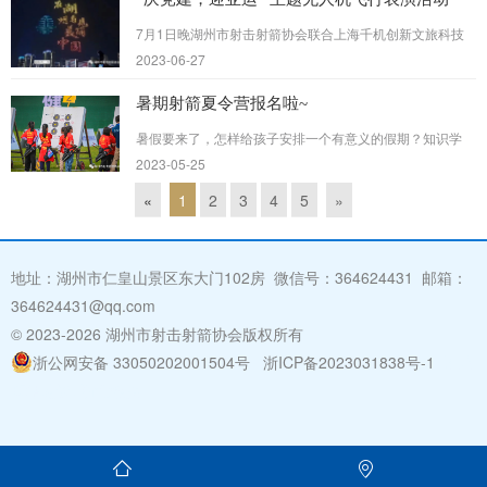
7月1日晚湖州市射击射箭协会联合上海千机创新文旅科技
集团隆重推出：＂庆党建＂和＂迎亚运＂活动。届时会有数
2023-06-27
百架无人机精彩表演。预定时间当晚7点30分具体根据光照
度和天气...
暑期射箭夏令营报名啦~
暑假要来了，怎样给孩子安排一个有意义的假期？知识学
习、运动锻炼、兴趣培养，三者缺一不可。常规项目动作，
2023-05-25
孩子们是否已经厌倦？
«
1
2
3
4
5
»
地址：湖州市仁皇山景区东大门102房 微信号：364624431 邮箱：
364624431@qq.com
© 2023
-2026 湖州市射击射箭协会版权所有
浙公网安备 33050202001504号
浙ICP备2023031838号-1
湖州
网站建设:
浙北数据

