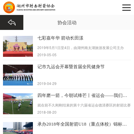
协会活动
七彩嘉年华 箭动长田漾
2019年5月1日至4日，由湖州南太湖旅游发展公司主办
的“七彩嘉年华活动”在长田漾举行。 这么精彩的活动，我们
2019-05-05
射箭协会怎么能错过？
记市九运会开幕暨首届全民健身节
2019-04-29
四年磨一箭，今朝试锋芒丨省运会——我们在行动
就在前不久刚刚结束的第十六届省运会德清赛区的射箭比赛
中，湖州市射箭协会向社会公开招募的50位射箭项目辅助
2018-08-20
记分裁判成为赛区一道靓丽的风景线。赛事期间，他们以饱
满的热...
承办2018年全国射箭U18（重点体校）锦标赛（国家级）