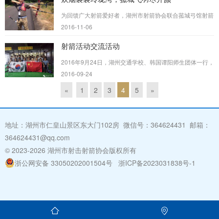
为回馈广大射箭爱好者，湖州市射箭协会联合菰城弓馆射箭
俱乐部将在11月13日（下周日）与湖州众射箭爱好者一
2016-11-06
道，奔赴户外，体验户外原野射箭的快乐。
射箭活动交流活动
2016年9月24日，湖州交通学校、韩国谭阳师生团体一行，
前往湖州菰城弓馆射箭俱乐部（湖州市射箭协会）进行射箭
2016-09-24
交流体验。湖州市射箭协会秘书长徐骏、副秘书长吴峰分别
前往菰...
«
1
2
3
4
5
»
地址：湖州市仁皇山景区东大门102房 微信号：364624431 邮箱：
364624431@qq.com
© 2023
-2026 湖州市射击射箭协会版权所有
浙公网安备 33050202001504号
浙ICP备2023031838号-1
湖州
网站建设:
浙北数据

