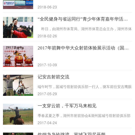
2018-06-23
“全民健身与省运同行”青少年体育嘉年华活动成功举行！
昨日，由湖州市体育局、湖州市体育总会主办，湖州市体
育中心承办，湖州市体育彩票管理中心、湖州市篮球协会、
2018-02-26
湖州市足球协会、湖州市武术协会、湖州市射箭协会 、湖
州市无...
2017年箭舞中华大众射箭体验展示活动（国家级）
2017-10-09
记安吉射箭交流
端午时节，菰城弓馆射箭俱乐部一行人，驱车前往安吉鹰眼
射箭俱乐部进行射箭交流活动。双方本着友谊第一的原则，
2017-05-29
相互切磋技艺。现场气氛热烈。
一支穿云箭，千军万马来相见
季春孟夏之季，湖州市射箭协会&湖州菰城弓馆射箭俱乐部
的会员们，积极响应“与省运同行”的号召，纷纷亮出自己的
2017-04-24
真家伙，在广袤的马场里，尽情挥洒青春的激情。
炊烟袅袅玲珑湾，菰城飞羽尽开颜