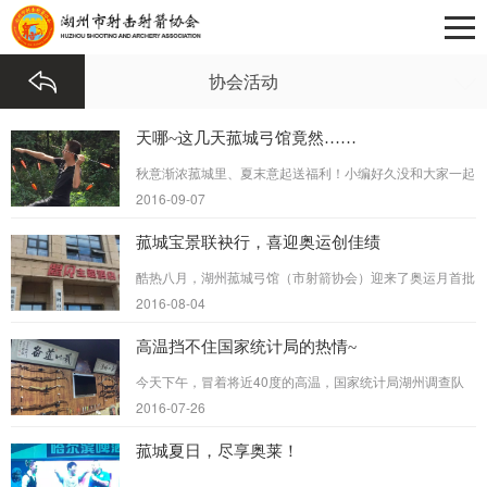
协会活动
天哪~这几天菰城弓馆竟然……
秋意渐浓菰城里、夏末意起送福利！小编好久没和大家一起
聊天咯，今天小编就和大家一起唠唠嗑~喵(>^ω^<)。话说
2016-09-07
不久前菰城弓馆射箭俱乐部搞了一场户外深度射箭体验，几
十位弓...
菰城宝景联袂行，喜迎奥运创佳绩
酷热八月，湖州菰城弓馆（市射箭协会）迎来了奥运月首批
团队客户——湖州宝景汽车销售中心。
2016-08-04
高温挡不住国家统计局的热情~
今天下午，冒着将近40度的高温，国家统计局湖州调查队
一行在湖州市射箭协会指定训练基地菰城弓馆进行射箭体
2016-07-26
验。箭馆教练悉心指导每个人的动作，并为他们带来现场的
展示，博...
菰城夏日，尽享奥莱！